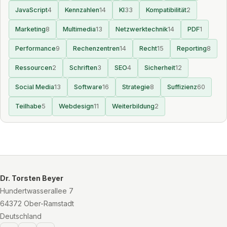
JavaScript
4
Kennzahlen
14
KI
33
Kompatibilität
2
Marketing
8
Multimedia
13
Netzwerktechnik
14
PDF
1
Performance
9
Rechenzentren
14
Recht
15
Reporting
8
Ressourcen
2
Schriften
3
SEO
4
Sicherheit
12
Social Media
13
Software
16
Strategie
8
Suffizienz
60
Teilhabe
5
Webdesign
11
Weiterbildung
2
Dr. Torsten Beyer
Hundertwasserallee 7
64372 Ober-Ramstadt
Deutschland