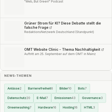
"Web, But Green!" Podcast
Grüner Strom für KI? Diese Debatte stellt die
falsche Frage
RedaktionsNetzwerk Deutschland (Standpunkt)
OMT Website Clinic - Thema Nachhaltigkeit
Auftritt am 25. September auf dem OMT in Mainz
NEWS-THEMEN
Anlässe
2
Barrierefreiheit
6
Bilder
10
Bots
7
Datenschutz
20
E-Mail
7
Emissionen
43
Governance
3
Greenwashing
7
Hardware
16
Hosting
16
HTML
3