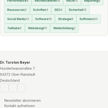
Performance
9
Rechenzentren
14
Recht
15
Reporting
8
Ressourcen
2
Schriften
3
SEO
4
Sicherheit
12
Social Media
13
Software
16
Strategie
8
Suffizienz
60
Teilhabe
5
Webdesign
11
Weiterbildung
2
Dr. Torsten Beyer
Hundertwasserallee 7
64372 Ober-Ramstadt
Deutschland
Newsletter abonnieren
Kontakt aufnehmen