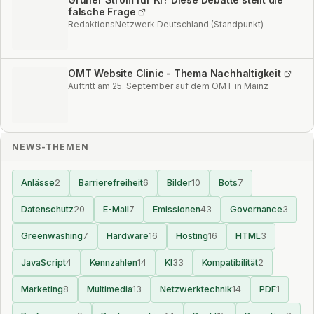
falsche Frage
RedaktionsNetzwerk Deutschland (Standpunkt)
OMT Website Clinic - Thema Nachhaltigkeit
Auftritt am 25. September auf dem OMT in Mainz
NEWS-THEMEN
Anlässe
2
Barrierefreiheit
6
Bilder
10
Bots
7
Datenschutz
20
E-Mail
7
Emissionen
43
Governance
3
Greenwashing
7
Hardware
16
Hosting
16
HTML
3
JavaScript
4
Kennzahlen
14
KI
33
Kompatibilität
2
Marketing
8
Multimedia
13
Netzwerktechnik
14
PDF
1