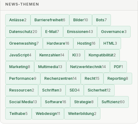
NEWS-THEMEN
Anlässe
2
Barrierefreiheit
6
Bilder
10
Bots
7
Datenschutz
20
E-Mail
7
Emissionen
43
Governance
3
Greenwashing
7
Hardware
16
Hosting
16
HTML
3
JavaScript
4
Kennzahlen
14
KI
33
Kompatibilität
2
Marketing
8
Multimedia
13
Netzwerktechnik
14
PDF
1
Performance
9
Rechenzentren
14
Recht
15
Reporting
8
Ressourcen
2
Schriften
3
SEO
4
Sicherheit
12
Social Media
13
Software
16
Strategie
8
Suffizienz
60
Teilhabe
5
Webdesign
11
Weiterbildung
2