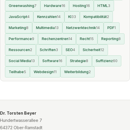
Greenwashing
7
Hardware
16
Hosting
16
HTML
3
JavaScript
4
Kennzahlen
14
KI
33
Kompatibilität
2
Marketing
8
Multimedia
13
Netzwerktechnik
14
PDF
1
Performance
9
Rechenzentren
14
Recht
15
Reporting
8
Ressourcen
2
Schriften
3
SEO
4
Sicherheit
12
Social Media
13
Software
16
Strategie
8
Suffizienz
60
Teilhabe
5
Webdesign
11
Weiterbildung
2
Dr. Torsten Beyer
Hundertwasserallee 7
64372 Ober-Ramstadt