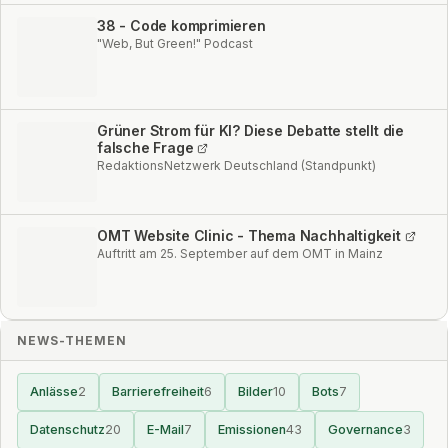
38 - Code komprimieren
"Web, But Green!" Podcast
Grüner Strom für KI? Diese Debatte stellt die
falsche Frage
RedaktionsNetzwerk Deutschland (Standpunkt)
OMT Website Clinic - Thema Nachhaltigkeit
Auftritt am 25. September auf dem OMT in Mainz
NEWS-THEMEN
Anlässe
2
Barrierefreiheit
6
Bilder
10
Bots
7
Datenschutz
20
E-Mail
7
Emissionen
43
Governance
3