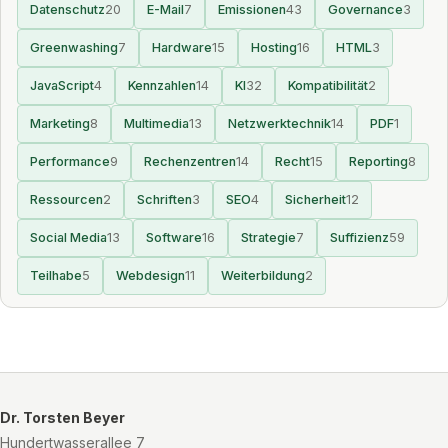
Datenschutz
20
E-Mail
7
Emissionen
43
Governance
3
Greenwashing
7
Hardware
15
Hosting
16
HTML
3
JavaScript
4
Kennzahlen
14
KI
32
Kompatibilität
2
Marketing
8
Multimedia
13
Netzwerktechnik
14
PDF
1
Performance
9
Rechenzentren
14
Recht
15
Reporting
8
Ressourcen
2
Schriften
3
SEO
4
Sicherheit
12
Social Media
13
Software
16
Strategie
7
Suffizienz
59
Teilhabe
5
Webdesign
11
Weiterbildung
2
Dr. Torsten Beyer
Hundertwasserallee 7