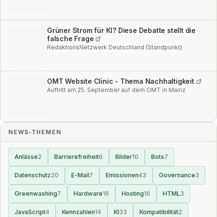
Grüner Strom für KI? Diese Debatte stellt die
falsche Frage
RedaktionsNetzwerk Deutschland (Standpunkt)
OMT Website Clinic - Thema Nachhaltigkeit
Auftritt am 25. September auf dem OMT in Mainz
NEWS-THEMEN
Anlässe
2
Barrierefreiheit
6
Bilder
10
Bots
7
Datenschutz
20
E-Mail
7
Emissionen
43
Governance
3
Greenwashing
7
Hardware
16
Hosting
16
HTML
3
JavaScript
4
Kennzahlen
14
KI
33
Kompatibilität
2