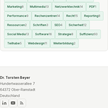
Marketing
8
Multimedia
13
Netzwerktechnik
14
PDF
1
Performance
9
Rechenzentren
14
Recht
15
Reporting
8
Ressourcen
2
Schriften
3
SEO
4
Sicherheit
12
Social Media
13
Software
16
Strategie
8
Suffizienz
60
Teilhabe
5
Webdesign
11
Weiterbildung
2
Dr. Torsten Beyer
Hundertwasserallee 7
64372 Ober-Ramstadt
Deutschland