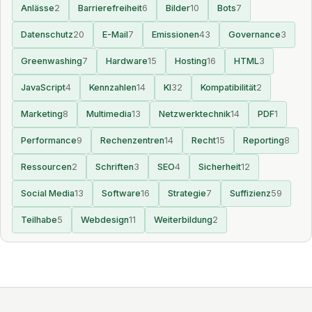
Anlässe
2
Barrierefreiheit
6
Bilder
10
Bots
7
Datenschutz
20
E-Mail
7
Emissionen
43
Governance
3
Greenwashing
7
Hardware
15
Hosting
16
HTML
3
JavaScript
4
Kennzahlen
14
KI
32
Kompatibilität
2
Marketing
8
Multimedia
13
Netzwerktechnik
14
PDF
1
Performance
9
Rechenzentren
14
Recht
15
Reporting
8
Ressourcen
2
Schriften
3
SEO
4
Sicherheit
12
Social Media
13
Software
16
Strategie
7
Suffizienz
59
Teilhabe
5
Webdesign
11
Weiterbildung
2