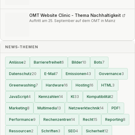
OMT Website Clinic - Thema Nachhaltigkeit
Auftritt am 25. September auf dem OMT in Mainz
NEWS-THEMEN
Anlässe
2
Barrierefreiheit
6
Bilder
10
Bots
7
Datenschutz
20
E-Mail
7
Emissionen
43
Governance
3
Greenwashing
7
Hardware
16
Hosting
16
HTML
3
JavaScript
4
Kennzahlen
14
KI
33
Kompatibilität
2
Marketing
8
Multimedia
13
Netzwerktechnik
14
PDF
1
Performance
9
Rechenzentren
14
Recht
15
Reporting
8
Ressourcen
2
Schriften
3
SEO
4
Sicherheit
12