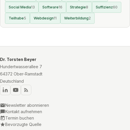
Social Media
13
Software
16
Strategie
8
Suffizienz
60
Teilhabe
5
Webdesign
11
Weiterbildung
2
Dr. Torsten Beyer
Hundertwasserallee 7
64372 Ober-Ramstadt
Deutschland
Newsletter abonnieren
Kontakt aufnehmen
Termin buchen
Bevorzugte Quelle