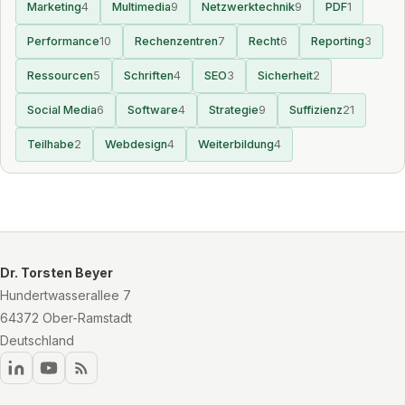
Marketing
4
Multimedia
9
Netzwerktechnik
9
PDF
1
Performance
10
Rechenzentren
7
Recht
6
Reporting
3
Ressourcen
5
Schriften
4
SEO
3
Sicherheit
2
Social Media
6
Software
4
Strategie
9
Suffizienz
21
Teilhabe
2
Webdesign
4
Weiterbildung
4
Dr. Torsten Beyer
Hundertwasserallee 7
64372 Ober-Ramstadt
Deutschland