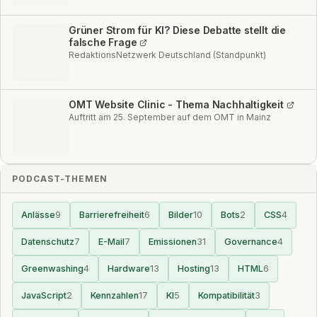
Grüner Strom für KI? Diese Debatte stellt die
falsche Frage
RedaktionsNetzwerk Deutschland (Standpunkt)
OMT Website Clinic - Thema Nachhaltigkeit
Auftritt am 25. September auf dem OMT in Mainz
PODCAST-THEMEN
Anlässe
9
Barrierefreiheit
6
Bilder
10
Bots
2
CSS
4
Datenschutz
7
E-Mail
7
Emissionen
31
Governance
4
Greenwashing
4
Hardware
13
Hosting
13
HTML
6
JavaScript
2
Kennzahlen
17
KI
5
Kompatibilität
3