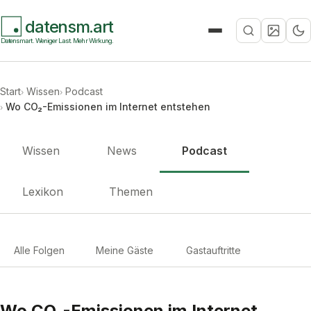
datensm.art
Suche
Datensmart. Weniger Last. Mehr Wirkung.
Start
Wissen
Podcast
Wo CO₂-Emissionen im Internet entstehen
Wissen
News
Podcast
Lexikon
Themen
Alle Folgen
Meine Gäste
Gastauftritte
Wo CO₂-Emissionen im Internet