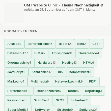
OMT Website Clinic - Thema Nachhaltigkeit
Auftritt am 25. September auf dem OMT in Mainz
PODCAST-THEMEN
Anlässe
9
Barrierefreiheit
6
Bilder
10
Bots
2
CSS
4
Datenschutz
7
E-Mail
7
Emissionen
31
Governance
4
Greenwashing
4
Hardware
13
Hosting
13
HTML
6
JavaScript
2
Kennzahlen
17
KI
5
Kompatibilität
3
Marketing
4
Multimedia
9
Netzwerktechnik
9
PDF
1
Performance
10
Rechenzentren
7
Recht
6
Reporting
3
Ressourcen
5
Schriften
4
SEO
3
Sicherheit
2
Social Media
6
Software
4
Strategie
9
Suffizienz
21