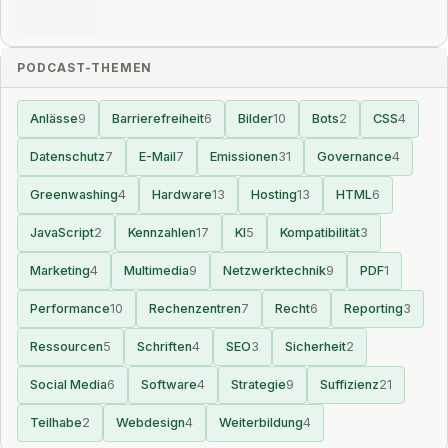
PODCAST-THEMEN
Anlässe
9
Barrierefreiheit
6
Bilder
10
Bots
2
CSS
4
Datenschutz
7
E-Mail
7
Emissionen
31
Governance
4
Greenwashing
4
Hardware
13
Hosting
13
HTML
6
JavaScript
2
Kennzahlen
17
KI
5
Kompatibilität
3
Marketing
4
Multimedia
9
Netzwerktechnik
9
PDF
1
Performance
10
Rechenzentren
7
Recht
6
Reporting
3
Ressourcen
5
Schriften
4
SEO
3
Sicherheit
2
Social Media
6
Software
4
Strategie
9
Suffizienz
21
Teilhabe
2
Webdesign
4
Weiterbildung
4