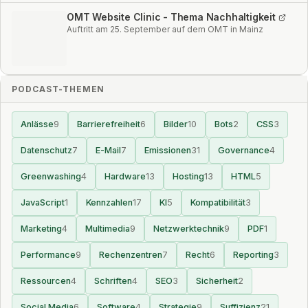
OMT Website Clinic - Thema Nachhaltigkeit
Auftritt am 25. September auf dem OMT in Mainz
PODCAST-THEMEN
Anlässe
9
Barrierefreiheit
6
Bilder
10
Bots
2
CSS
3
Datenschutz
7
E-Mail
7
Emissionen
31
Governance
4
Greenwashing
4
Hardware
13
Hosting
13
HTML
5
JavaScript
1
Kennzahlen
17
KI
5
Kompatibilität
3
Marketing
4
Multimedia
9
Netzwerktechnik
9
PDF
1
Performance
9
Rechenzentren
7
Recht
6
Reporting
3
Ressourcen
4
Schriften
4
SEO
3
Sicherheit
2
Social Media
6
Software
4
Strategie
9
Suffizienz
21