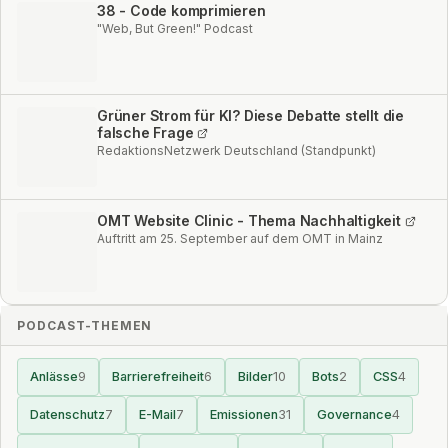
38 - Code komprimieren
"Web, But Green!" Podcast
Grüner Strom für KI? Diese Debatte stellt die
falsche Frage
RedaktionsNetzwerk Deutschland (Standpunkt)
OMT Website Clinic - Thema Nachhaltigkeit
Auftritt am 25. September auf dem OMT in Mainz
PODCAST-THEMEN
Anlässe
9
Barrierefreiheit
6
Bilder
10
Bots
2
CSS
4
Datenschutz
7
E-Mail
7
Emissionen
31
Governance
4