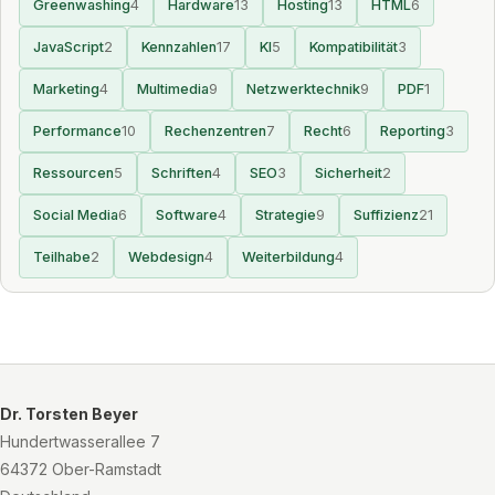
Greenwashing
4
Hardware
13
Hosting
13
HTML
6
JavaScript
2
Kennzahlen
17
KI
5
Kompatibilität
3
Marketing
4
Multimedia
9
Netzwerktechnik
9
PDF
1
Performance
10
Rechenzentren
7
Recht
6
Reporting
3
Ressourcen
5
Schriften
4
SEO
3
Sicherheit
2
Social Media
6
Software
4
Strategie
9
Suffizienz
21
Teilhabe
2
Webdesign
4
Weiterbildung
4
Dr. Torsten Beyer
Hundertwasserallee 7
64372 Ober-Ramstadt