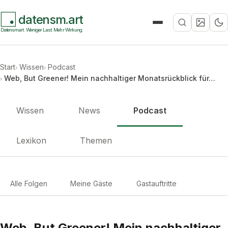
datensm.art
Suche
Datensmart. Weniger Last. Mehr Wirkung.
Start
Wissen
Podcast
Web, But Greener! Mein nachhaltiger Monatsrückblick für…
Wissen
News
Podcast
Lexikon
Themen
Alle Folgen
Meine Gäste
Gastauftritte
Web, But Greener! Mein nachhaltiger