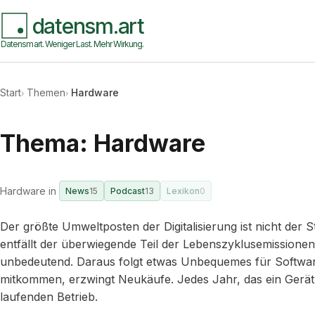
datensm.art
Datensmart. Weniger Last. Mehr Wirkung.
Start
Themen
Hardware
Thema: Hardware
Hardware in
News
15
Podcast
13
Lexikon
0
Der größte Umweltposten der Digitalisierung ist nicht der
entfällt der überwiegende Teil der Lebenszyklusemissionen 
unbedeutend. Daraus folgt etwas Unbequemes für Softwar
mitkommen, erzwingt Neukäufe. Jedes Jahr, das ein Gerät l
laufenden Betrieb.