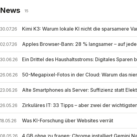
News
15
Kimi K3: Warum lokale KI nicht die sparsamere Var
30.07.26
Apples Browser-Bann: 28 % langsamer – auf jede
02.07.26
Ein Drittel des Haushaltsstroms: Digitales Sparen 
30.06.26
50-Megapixel-Fotos in der Cloud: Warum das nie
26.06.26
Alte Smartphones als Server: Suffizienz statt Elek
23.06.26
Zirkuläres IT: 33 Tipps – aber zwei der wichtigste
26.05.26
Was KI-Forschung über Websites verrät
18.05.26
4 GB ohne zu fragen: Chrome installiert Gemini Nan
08.05.26