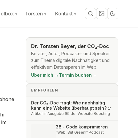
olbox
Torsten
Kontakt
Suche
Dr. Torsten Beyer, der CO₂-Doc
Berater, Autor, Podcaster und Speaker
zum Thema digitale Nachhaltigkeit und
effektivem Datensparen im Web.
Über mich →
Termin buchen →
EMPFOHLEN
tphone
Der CO₂-Doc fragt: Wie nachhaltig
kann eine Website überhaupt sein?
Artikel in Ausgabe 99 der Website Boosting
ehr
 im
38 - Code komprimieren
"Web, But Green!" Podcast