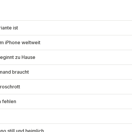
iante ist
m iPhone weltweit
beginnt zu Hause
mand braucht
troschrott
n fehlen
o still und heimlich