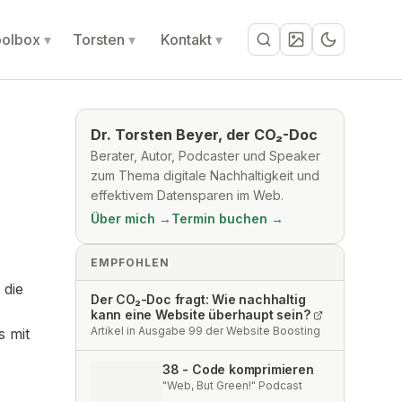
olbox
Torsten
Kontakt
Suche
Dr. Torsten Beyer, der CO₂-Doc
Berater, Autor, Podcaster und Speaker
zum Thema digitale Nachhaltigkeit und
effektivem Datensparen im Web.
Über mich →
Termin buchen →
EMPFOHLEN
 die
Der CO₂-Doc fragt: Wie nachhaltig
kann eine Website überhaupt sein?
Artikel in Ausgabe 99 der Website Boosting
s mit
38 - Code komprimieren
"Web, But Green!" Podcast