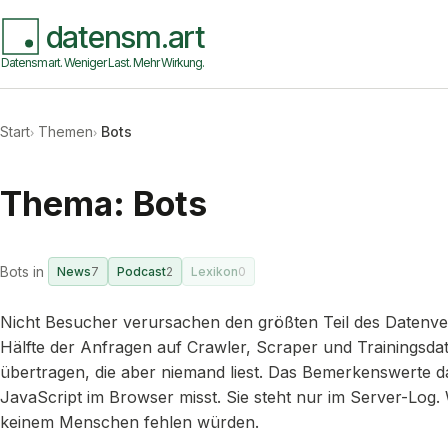
datensm.art
Datensmart. Weniger Last. Mehr Wirkung.
Start
Themen
Bots
Thema: Bots
Bots in
News
7
Podcast
2
Lexikon
0
Nicht Besucher verursachen den größten Teil des Datenverk
Hälfte der Anfragen auf Crawler, Scraper und Trainingsda
übertragen, die aber niemand liest. Das Bemerkenswerte d
JavaScript im Browser misst. Sie steht nur im Server-Log. 
keinem Menschen fehlen würden.