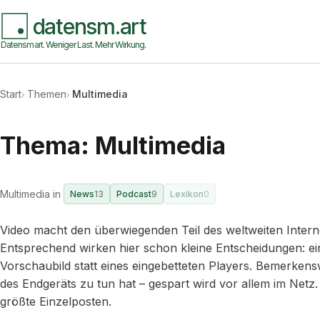
datensm.art
Datensmart. Weniger Last. Mehr Wirkung.
Start
Themen
Multimedia
Thema: Multimedia
Multimedia in
News
13
Podcast
9
Lexikon
0
Video macht den überwiegenden Teil des weltweiten Intern
Entsprechend wirken hier schon kleine Entscheidungen: ein
Vorschaubild statt eines eingebetteten Players. Bemerkens
des Endgeräts zu tun hat – gespart wird vor allem im Netz.
größte Einzelposten.