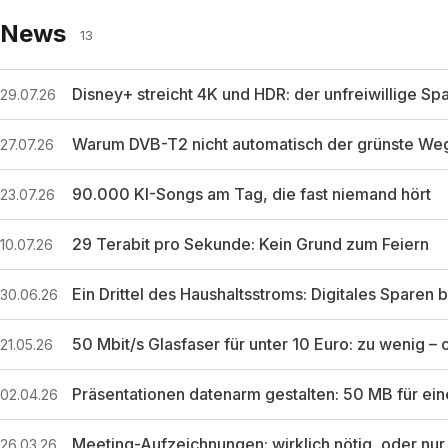
News
13
Disney+ streicht 4K und HDR: der unfreiwillige Sp
29.07.26
Warum DVB-T2 nicht automatisch der grünste Weg
27.07.26
90.000 KI-Songs am Tag, die fast niemand hört
23.07.26
29 Terabit pro Sekunde: Kein Grund zum Feiern
10.07.26
Ein Drittel des Haushaltsstroms: Digitales Sparen 
30.06.26
50 Mbit/s Glasfaser für unter 10 Euro: zu wenig – 
21.05.26
Präsentationen datenarm gestalten: 50 MB für eine 
02.04.26
Meeting-Aufzeichnungen: wirklich nötig, oder n
26.03.26