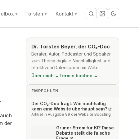
olbox
Torsten
Kontakt
Suche
Dr. Torsten Beyer, der CO₂-Doc
Berater, Autor, Podcaster und Speaker
zum Thema digitale Nachhaltigkeit und
effektivem Datensparen im Web.
Über mich →
Termin buchen →
EMPFOHLEN
.
Der CO₂-Doc fragt: Wie nachhaltig
kann eine Website überhaupt sein?
Artikel in Ausgabe 99 der Website Boosting
rauch
em der
Grüner Strom für KI? Diese
Debatte stellt die falsche
Frage