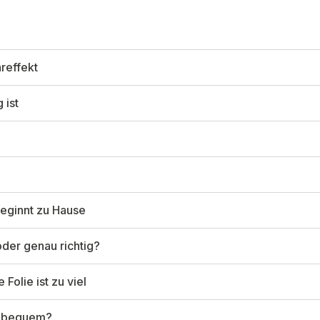
areffekt
 ist
beginnt zu Hause
oder genau richtig?
Folie ist zu viel
ur bequem?