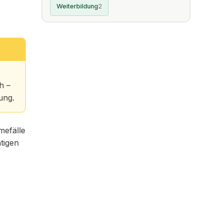
Weiterbildung
2
h –
ung.
mefälle
htigen