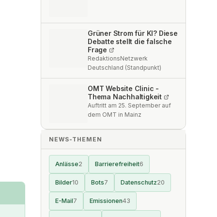
Grüner Strom für KI? Diese
Debatte stellt die falsche
Frage
RedaktionsNetzwerk
Deutschland (Standpunkt)
OMT Website Clinic -
Thema Nachhaltigkeit
Auftritt am 25. September auf
dem OMT in Mainz
NEWS-THEMEN
Anlässe
2
Barrierefreiheit
6
Bilder
10
Bots
7
Datenschutz
20
E-Mail
7
Emissionen
43