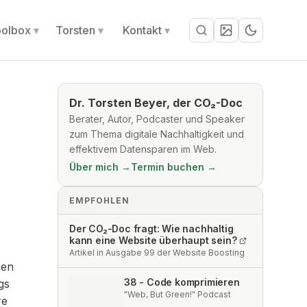
olbox
Torsten
Kontakt
Suche
Dr. Torsten Beyer, der CO₂-Doc
Berater, Autor, Podcaster und Speaker
zum Thema digitale Nachhaltigkeit und
effektivem Datensparen im Web.
Über mich →
Termin buchen →
EMPFOHLEN
Der CO₂-Doc fragt: Wie nachhaltig
kann eine Website überhaupt sein?
Artikel in Ausgabe 99 der Website Boosting
men
38 - Code komprimieren
gs
"Web, But Green!" Podcast
re