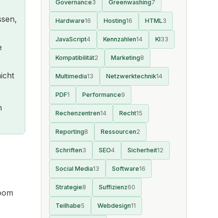
Governance
3
Greenwashing
7
ssen,
Hardware
16
Hosting
16
HTML
3
JavaScript
4
Kennzahlen
14
KI
33
e
Kompatibilität
2
Marketing
8
icht
Multimedia
13
Netzwerktechnik
14
PDF
1
Performance
9
n
Rechenzentren
14
Recht
15
Reporting
8
Ressourcen
2
Schriften
3
SEO
4
Sicherheit
12
Social Media
13
Software
16
Strategie
8
Suffizienz
60
Zoom
Teilhabe
5
Webdesign
11