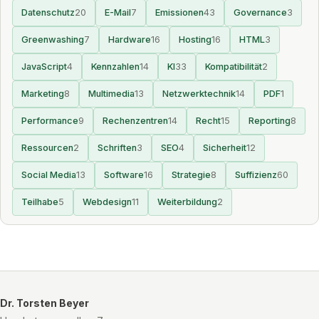
Datenschutz
20
E-Mail
7
Emissionen
43
Governance
3
Greenwashing
7
Hardware
16
Hosting
16
HTML
3
JavaScript
4
Kennzahlen
14
KI
33
Kompatibilität
2
Marketing
8
Multimedia
13
Netzwerktechnik
14
PDF
1
Performance
9
Rechenzentren
14
Recht
15
Reporting
8
Ressourcen
2
Schriften
3
SEO
4
Sicherheit
12
Social Media
13
Software
16
Strategie
8
Suffizienz
60
Teilhabe
5
Webdesign
11
Weiterbildung
2
Dr. Torsten Beyer