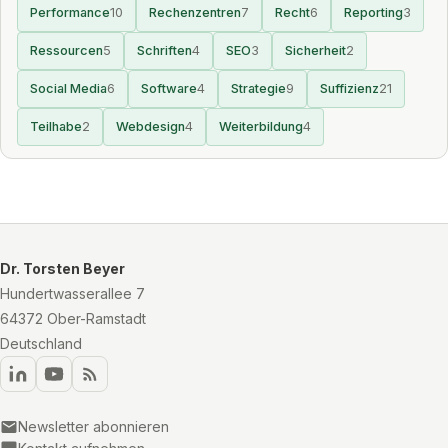
Performance
10
Rechenzentren
7
Recht
6
Reporting
3
Ressourcen
5
Schriften
4
SEO
3
Sicherheit
2
Social Media
6
Software
4
Strategie
9
Suffizienz
21
Teilhabe
2
Webdesign
4
Weiterbildung
4
Dr. Torsten Beyer
Hundertwasserallee 7
64372 Ober-Ramstadt
Deutschland
Newsletter abonnieren