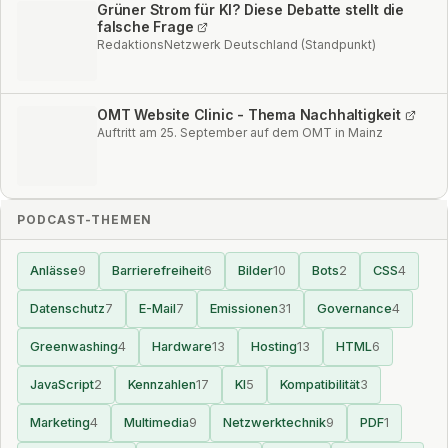
Grüner Strom für KI? Diese Debatte stellt die
falsche Frage
RedaktionsNetzwerk Deutschland (Standpunkt)
OMT Website Clinic - Thema Nachhaltigkeit
Auftritt am 25. September auf dem OMT in Mainz
PODCAST-THEMEN
Anlässe
9
Barrierefreiheit
6
Bilder
10
Bots
2
CSS
4
Datenschutz
7
E-Mail
7
Emissionen
31
Governance
4
Greenwashing
4
Hardware
13
Hosting
13
HTML
6
JavaScript
2
Kennzahlen
17
KI
5
Kompatibilität
3
Marketing
4
Multimedia
9
Netzwerktechnik
9
PDF
1