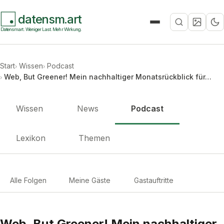
datensm.art
Suche
Datensmart. Weniger Last. Mehr Wirkung.
Start
Wissen
Podcast
Web, But Greener! Mein nachhaltiger Monatsrückblick für…
Wissen
News
Podcast
Lexikon
Themen
Alle Folgen
Meine Gäste
Gastauftritte
Web, But Greener! Mein nachhaltiger