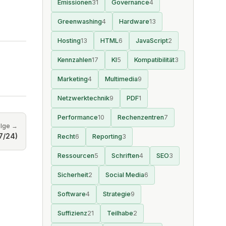
Emissionen
31
Governance
4
Greenwashing
4
Hardware
13
Hosting
13
HTML
6
JavaScript
2
Kennzahlen
17
KI
5
Kompatibilität
3
Marketing
4
Multimedia
9
Netzwerktechnik
9
PDF
1
Performance
10
Rechenzentren
7
olge →
7/24)
Recht
6
Reporting
3
Ressourcen
5
Schriften
4
SEO
3
Sicherheit
2
Social Media
6
Software
4
Strategie
9
Suffizienz
21
Teilhabe
2