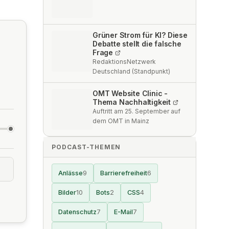
Grüner Strom für KI? Diese
Debatte stellt die falsche
Frage
RedaktionsNetzwerk
Deutschland (Standpunkt)
OMT Website Clinic -
Thema Nachhaltigkeit
Auftritt am 25. September auf
dem OMT in Mainz
PODCAST-THEMEN
Anlässe
9
Barrierefreiheit
6
Bilder
10
Bots
2
CSS
4
Datenschutz
7
E-Mail
7