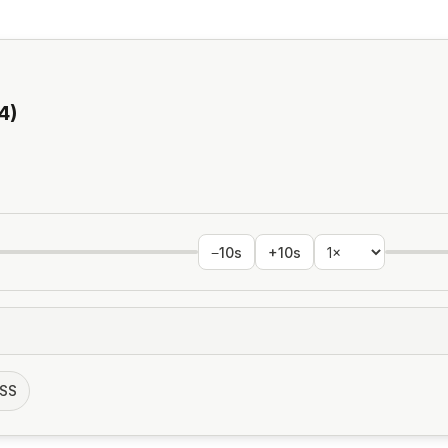
4)
−10s
+10s
SS