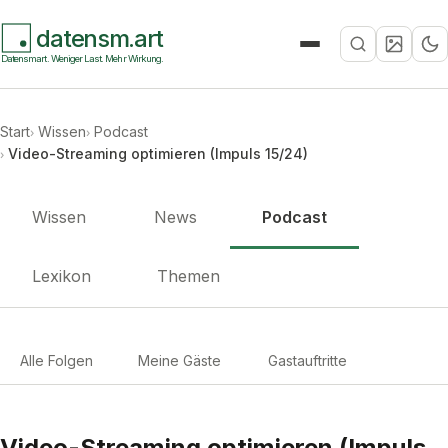
datensm.art
Suche
Datensmart. Weniger Last. Mehr Wirkung.
Start
Wissen
Podcast
Video-Streaming optimieren (Impuls 15/24)
Wissen
News
Podcast
Lexikon
Themen
Alle Folgen
Meine Gäste
Gastauftritte
Video-Streaming optimieren (Impuls