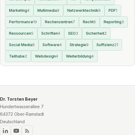
Marketing
4
Multimedia
9
Netzwerktechnik
9
PDF
1
Performance
10
Rechenzentren
7
Recht
6
Reporting
3
Ressourcen
5
Schriften
4
SEO
3
Sicherheit
2
Social Media
6
Software
4
Strategie
9
Suffizienz
21
Teilhabe
2
Webdesign
4
Weiterbildung
4
Dr. Torsten Beyer
Hundertwasserallee 7
64372 Ober-Ramstadt
Deutschland