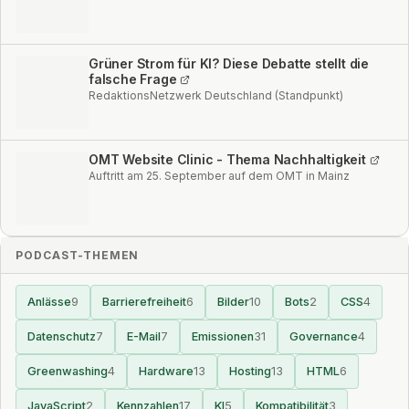
Grüner Strom für KI? Diese Debatte stellt die
falsche Frage
RedaktionsNetzwerk Deutschland (Standpunkt)
OMT Website Clinic - Thema Nachhaltigkeit
Auftritt am 25. September auf dem OMT in Mainz
PODCAST-THEMEN
Anlässe
9
Barrierefreiheit
6
Bilder
10
Bots
2
CSS
4
Datenschutz
7
E-Mail
7
Emissionen
31
Governance
4
Greenwashing
4
Hardware
13
Hosting
13
HTML
6
JavaScript
2
Kennzahlen
17
KI
5
Kompatibilität
3