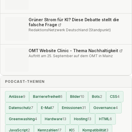
Grüner Strom für KI? Diese Debatte stellt die
falsche Frage
RedaktionsNetzwerk Deutschland (Standpunkt)
OMT Website Clinic - Thema Nachhaltigkeit
Auftritt am 25. September auf dem OMT in Mainz
PODCAST-THEMEN
Anlässe
9
Barrierefreiheit
6
Bilder
10
Bots
2
CSS
4
Datenschutz
7
E-Mail
7
Emissionen
31
Governance
4
Greenwashing
4
Hardware
13
Hosting
13
HTML
6
JavaScript
2
Kennzahlen
17
KI
5
Kompatibilität
3