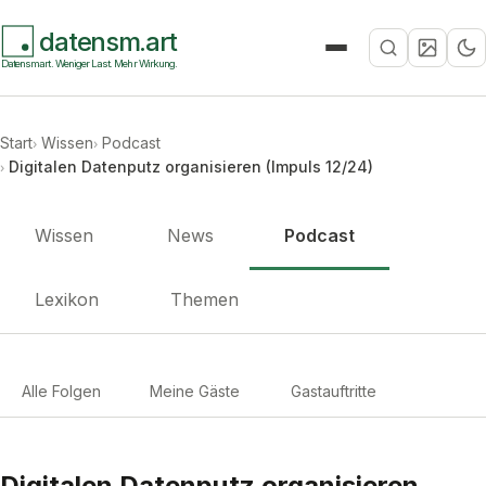
datensm.art
Suche
Datensmart. Weniger Last. Mehr Wirkung.
Start
Wissen
Podcast
Digitalen Datenputz organisieren (Impuls 12/24)
Wissen
News
Podcast
Lexikon
Themen
Alle Folgen
Meine Gäste
Gastauftritte
Digitalen Datenputz organisieren