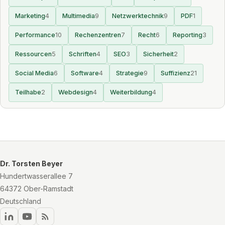
Marketing
4
Multimedia
9
Netzwerktechnik
9
PDF
1
Performance
10
Rechenzentren
7
Recht
6
Reporting
3
Ressourcen
5
Schriften
4
SEO
3
Sicherheit
2
Social Media
6
Software
4
Strategie
9
Suffizienz
21
Teilhabe
2
Webdesign
4
Weiterbildung
4
Dr. Torsten Beyer
Hundertwasserallee 7
64372 Ober-Ramstadt
Deutschland